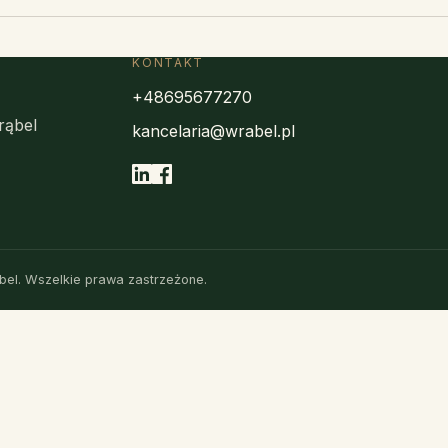
KONTAKT
+48695677270
rąbel
kancelaria@wrabel.pl
el. Wszelkie prawa zastrzeżone.