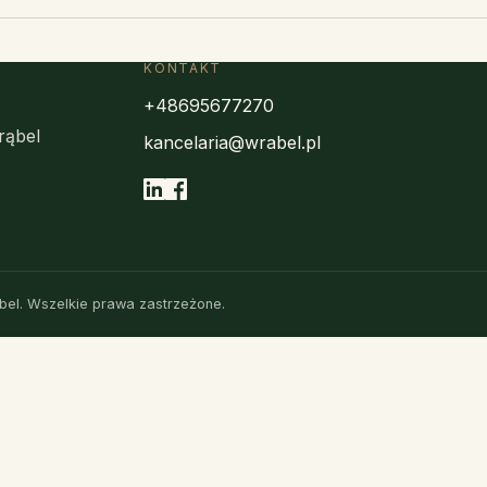
KONTAKT
+48695677270
rąbel
kancelaria@wrabel.pl
el. Wszelkie prawa zastrzeżone.